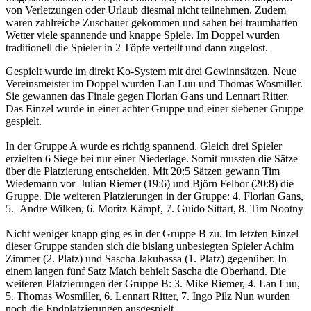
von Verletzungen oder Urlaub
diesmal nicht teilnehmen.
Zudem
waren zahlreiche Zuschauer gekommen und sahen bei traumhaften
Wetter viele spannende
und knappe Spiele.
Im Doppel wurden
traditionell die Spieler in 2 Töpfe verteilt und dann zugelost.
Gespielt wurde im
direkt Ko-System mit drei Gewinnsätzen.
Neue
Vereinsmeister im Doppel wurden Lan Luu und Thomas Wosmiller.
Sie gewannen das Finale gegen Florian Gans und Lennart Ritter.
Das Einzel wurde in einer achter Gruppe und einer siebener Gruppe
gespielt.
In der Gruppe A wurde es richtig spannend.
Gleich drei Spieler
erzielten 6 Siege bei nur einer Niederlage. Somit mussten die Sätze
über die
Platzierung entscheiden. Mit 20:5 Sätzen gewann Tim
Wiedemann vor Julian Riemer (19:6) und
Björn Felbor (20:8) die
Gruppe. Die weiteren Platzierungen in der Gruppe: 4. Florian Gans,
5.
Andre Wilken, 6. Moritz Kämpf, 7. Guido Sittart, 8. Tim Nootny
Nicht weniger knapp ging es in der Gruppe B zu. Im letzten Einzel
dieser Gruppe standen sich die
bislang unbesiegten Spieler Achim
Zimmer (2. Platz) und Sascha Jakubassa (1. Platz) gegenüber.
In
einem langen fünf Satz Match behielt Sascha die Oberhand.
Die
weiteren Platzierungen der Gruppe B: 3. Mike Riemer, 4. Lan Luu,
5. Thomas Wosmiller, 6.
Lennart Ritter, 7. Ingo Pilz
Nun wurden
noch die Endplatzierungen ausgespielt.